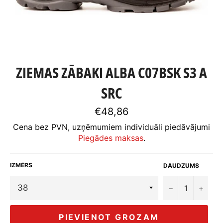
ZIEMAS ZĀBAKI ALBA C07BSK S3 A
SRC
Standarta
€48,86
cena
Cena bez PVN, uzņēmumiem individuāli piedāvājumi
Piegādes maksas
.
IZMĒRS
DAUDZUMS
−
+
PIEVIENOT GROZAM