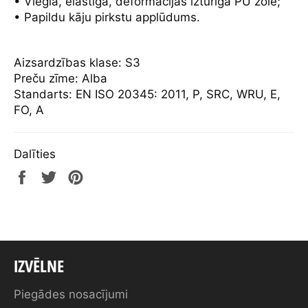
• Viegla, elastīga, deformācijas izturīga PU zole;
• Papildu kāju pirkstu applūdums.
Aizsardzības klase: S3
Preču zīme: Alba
Standarts: EN ISO 20345: 2011, P, SRC, WRU, E,
FO, A
Dalīties
Share
Tweet
Pin
on
on
on
Facebook
Twitter
Pinterest
IZVĒLNE
Piegādes nosacījumi