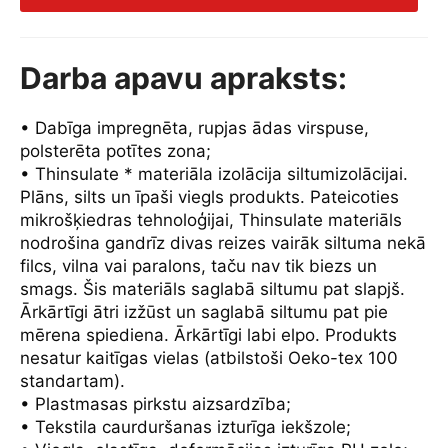
Darba apavu apraksts:
• Dabīga impregnēta, rupjas ādas virspuse,
polsterēta potītes zona;
• Thinsulate * materiāla izolācija siltumizolācijai.
Plāns, silts un īpaši viegls produkts. Pateicoties
mikrošķiedras tehnoloģijai, Thinsulate materiāls
nodrošina gandrīz divas reizes vairāk siltuma nekā
filcs, vilna vai paralons, taču nav tik biezs un
smags. Šis materiāls saglabā siltumu pat slapjš.
Ārkārtīgi ātri izžūst un saglabā siltumu pat pie
mērena spiediena. Ārkārtīgi labi elpo. Produkts
nesatur kaitīgas vielas (atbilstoši Oeko-tex 100
standartam).
• Plastmasas pirkstu aizsardzība;
• Tekstila caurduršanas izturīga iekšzole;