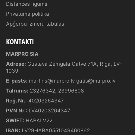
Distances līgums
Privātuma politika
Apģērbu izmēru tabulas
KONTAKTI
MARPRO SIA
Adrese:
Gustava Zemgala Gatve 71A, Rīga, LV-
1039
E-pasts
:
martins@marpro.lv
gatis@marpro.lv
Tālrunis:
23276342
,
23996808
Reģ. Nr.
: 40203264347
PVN Nr.
: LV40203264347
SWIFT
: HABALV22
IBAN
: LV29HABA0551049460862