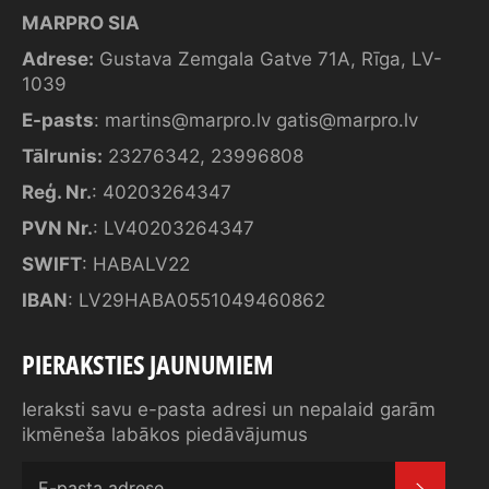
MARPRO SIA
Adrese:
Gustava Zemgala Gatve 71A, Rīga, LV-
1039
E-pasts
:
martins@marpro.lv
gatis@marpro.lv
Tālrunis:
23276342
,
23996808
Reģ. Nr.
: 40203264347
PVN Nr.
: LV40203264347
SWIFT
: HABALV22
IBAN
: LV29HABA0551049460862
PIERAKSTIES JAUNUMIEM
Ieraksti savu e-pasta adresi un nepalaid garām
ikmēneša labākos piedāvājumus
SAŅE