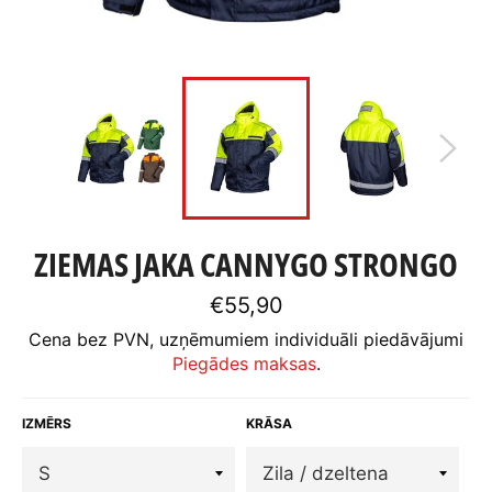
ZIEMAS JAKA CANNYGO STRONGO
Standarta
€55,90
cena
Cena bez PVN, uzņēmumiem individuāli piedāvājumi
Piegādes maksas
.
IZMĒRS
KRĀSA