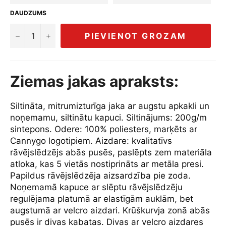
DAUDZUMS
−
+
PIEVIENOT GROZAM
Ziemas jakas apraksts:
Siltināta, mitrumizturīga jaka ar augstu apkakli un
noņemamu, siltinātu kapuci. Siltinājums: 200g/m
sintepons. Odere: 100% poliesters, marķēts ar
Cannygo logotipiem. Aizdare: kvalitatīvs
rāvējslēdzējs abās pusēs, paslēpts zem materiāla
atloka, kas 5 vietās nostiprināts ar metāla presi.
Papildus rāvējslēdzēja aizsardzība pie zoda.
Noņemamā kapuce ar slēptu rāvējslēdzēju
regulējama platumā ar elastīgām auklām, bet
augstumā ar velcro aizdari. Krūškurvja zonā abās
pusēs ir divas kabatas. Divas ar velcro aizdares