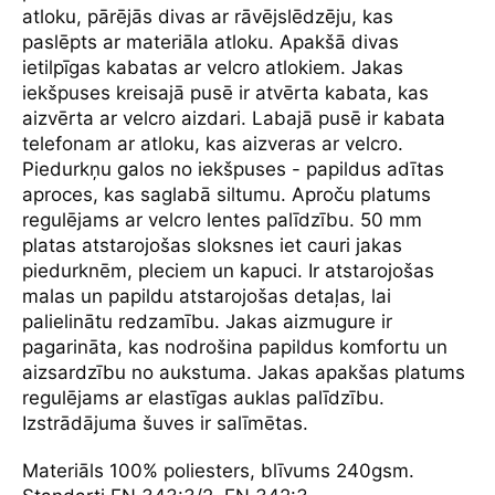
atloku, pārējās divas ar rāvējslēdzēju, kas
paslēpts ar materiāla atloku. Apakšā divas
ietilpīgas kabatas ar velcro atlokiem. Jakas
iekšpuses kreisajā pusē ir atvērta kabata, kas
aizvērta ar velcro aizdari. Labajā pusē ir kabata
telefonam ar atloku, kas aizveras ar velcro.
Piedurkņu galos no iekšpuses - papildus adītas
aproces, kas saglabā siltumu. Aproču platums
regulējams ar velcro lentes palīdzību. 50 mm
platas atstarojošas sloksnes iet cauri jakas
piedurknēm, pleciem un kapuci. Ir atstarojošas
malas un papildu atstarojošas detaļas, lai
palielinātu redzamību. Jakas aizmugure ir
pagarināta, kas nodrošina papildus komfortu un
aizsardzību no aukstuma. Jakas apakšas platums
regulējams ar elastīgas auklas palīdzību.
Izstrādājuma šuves ir salīmētas.
Materiāls 100% poliesters, blīvums 240gsm.