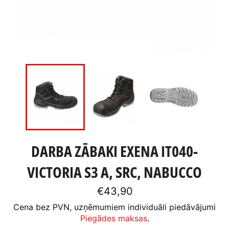
DARBA ZĀBAKI EXENA IT040-
VICTORIA S3 A, SRC, NABUCCO
Standarta
€43,90
cena
Cena bez PVN, uzņēmumiem individuāli piedāvājumi
Piegādes maksas
.