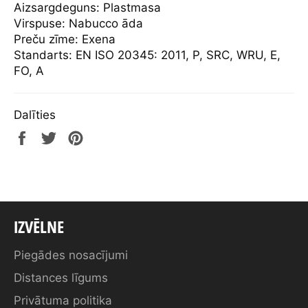
Aizsargdeguns: Plastmasa
Virspuse: Nabucco āda
Preču zīme: Exena
Standarts: EN ISO 20345: 2011, P, SRC, WRU, E,
FO, A
Dalīties
Share
Tweet
Pin
on
on
on
Facebook
Twitter
Pinterest
IZVĒLNE
Piegādes nosacījumi
Distances līgums
Privātuma politika