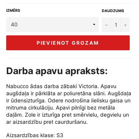
IZMĒRS
DAUDZUMS
−
+
PIEVIENOT GROZAM
Darba apavu apraksts:
Nabucco ādas darba zābaki Victoria. Apavu
augšdaļa ir pārklāta ar poliuretāna slāni. Augšdaļa
ir ūdensizturīga. Odere nodrošina lielisku gaisa un
mitruma cirkulāciju. Apavi pilnīgi bez metāla
daļām. Zole ir izturīga pret smērvielu, degvielu un
ar aizsardzību pret caurduršanu.
Aizsardzības klase: S3