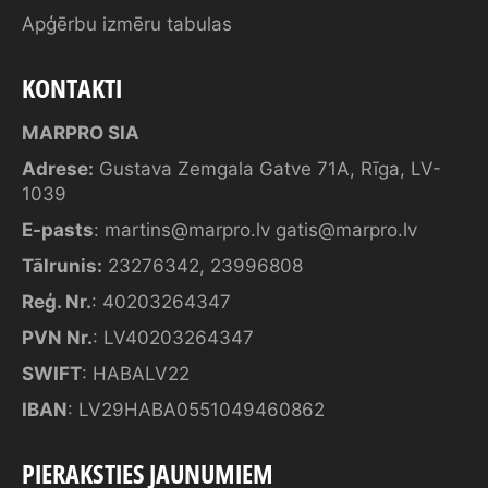
Apģērbu izmēru tabulas
KONTAKTI
MARPRO SIA
Adrese:
Gustava Zemgala Gatve 71A, Rīga, LV-
1039
E-pasts
:
martins@marpro.lv
gatis@marpro.lv
Tālrunis:
23276342
,
23996808
Reģ. Nr.
: 40203264347
PVN Nr.
: LV40203264347
SWIFT
: HABALV22
IBAN
: LV29HABA0551049460862
PIERAKSTIES JAUNUMIEM