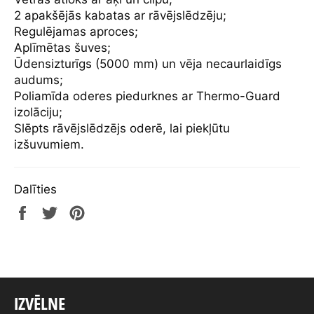
2 apakšējās kabatas ar rāvējslēdzēju;
Regulējamas aproces;
Aplīmētas šuves;
Ūdensizturīgs (5000 mm) un vēja necaurlaidīgs
audums;
Poliamīda oderes piedurknes ar Thermo-Guard
izolāciju;
S
lēpts rāvējslēdzējs oderē, lai piekļūtu
izšuvumiem.
Dalīties
Share
Tweet
Pin
on
on
on
Facebook
Twitter
Pinterest
IZVĒLNE