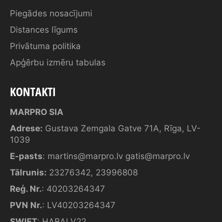
Piegādes nosacījumi
Distances līgums
Privātuma politika
Apģērbu izmēru tabulas
KONTAKTI
MARPRO SIA
Adrese:
Gustava Zemgala Gatve 71A, Rīga, LV-
1039
E-pasts
:
martins@marpro.lv
gatis@marpro.lv
Tālrunis:
23276342
,
23996808
Reģ. Nr.
: 40203264347
PVN Nr.
: LV40203264347
SWIFT
: HABALV22