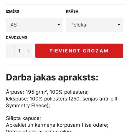
IZMĒRS
KRĀSA
DAUDZUMS
−
+
PIEVIENOT GROZAM
Darba jakas apraksts:
Ārpuse: 195 g/m², 100% poliesters;
Iekšpuse: 100% poliesters (250. sērijas anti-pill
Symmetry Fleece);
Slēpta kapuce;
Apkaklei un ķermeņa korpusam flīsa odere;
Vētras atloks ar āķi un cilpu;