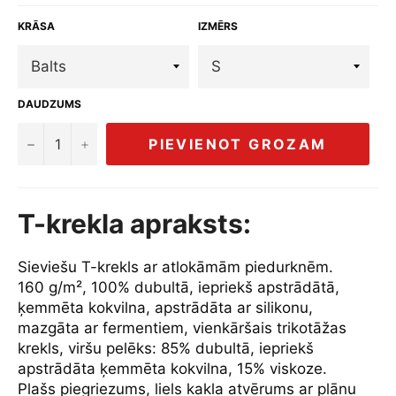
KRĀSA
IZMĒRS
DAUDZUMS
−
+
PIEVIENOT GROZAM
T-krekla apraksts:
Sieviešu T-krekls ar atlokāmām piedurknēm.
160 g/m², 100% dubultā, iepriekš apstrādātā,
ķemmēta kokvilna, apstrādāta ar silikonu,
mazgāta ar fermentiem, vienkāršais trikotāžas
krekls, viršu pelēks: 85% dubultā, iepriekš
apstrādāta ķemmēta kokvilna, 15% viskoze.
Plašs piegriezums, liels kakla atvērums ar plānu