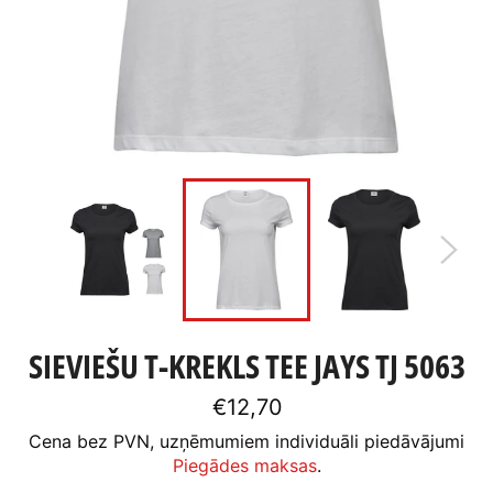
SIEVIEŠU T-KREKLS TEE JAYS TJ 5063
Standarta
€12,70
cena
Cena bez PVN, uzņēmumiem individuāli piedāvājumi
Piegādes maksas
.