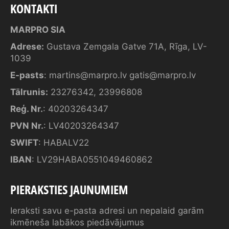
KONTAKTI
MARPRO SIA
Adrese:
Gustava Zemgala Gatve 71A, Rīga, LV-
1039
E-pasts
:
martins@marpro.lv
gatis@marpro.lv
Tālrunis:
23276342
,
23996808
Reģ. Nr.
: 40203264347
PVN Nr.
: LV40203264347
SWIFT
: HABALV22
IBAN
: LV29HABA0551049460862
PIERAKSTIES JAUNUMIEM
Ieraksti savu e-pasta adresi un nepalaid garām
ikmēneša labākos piedāvājumus