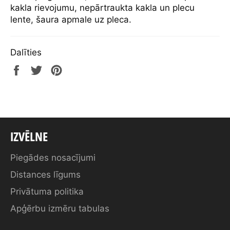
kakla rievojumu, nepārtraukta kakla un plecu
lente, šaura apmale uz pleca.
Dalīties
Share
Tweet
Pin
on
on
on
Facebook
Twitter
Pinterest
IZVĒLNE
Piegādes nosacījumi
Distances līgums
Privātuma politika
Apģērbu izmēru tabulas