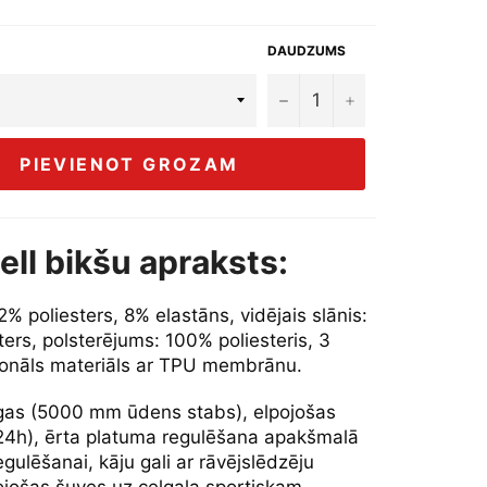
DAUDZUMS
−
+
PIEVIENOT GROZAM
ell bikšu apraksts:
2% poliesters, 8% elastāns, vidējais slānis:
ers, polsterējums: 100% poliesteris, 3
ionāls materiāls ar TPU membrānu.
gas (5000 mm ūdens stabs), elpojošas
4h), ērta platuma regulēšana apakšmalā
egulēšanai, kāju gali ar rāvējslēdzēju