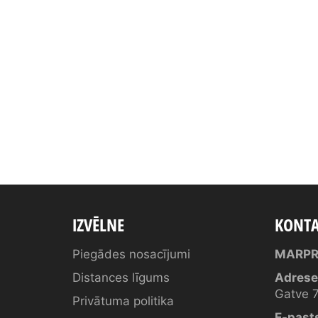
IZVĒLNE
KONTA
Piegādes nosacījumi
MARPR
Distances līgums
Adrese
Gatve 7
Privātuma politika
E-past