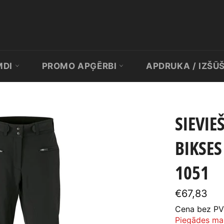
MDI
PROMO APĢĒRBI
APDRUKA / IZŠŪ
SIEVIE
BIKSES
1051
Standarta
€67,83
cena
Cena bez PV
Piegādes ma