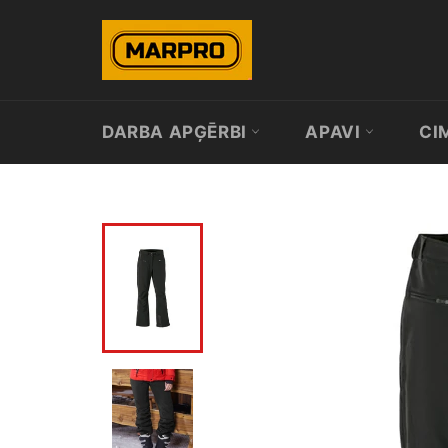
Skip
to
content
DARBA APĢĒRBI
APAVI
CI