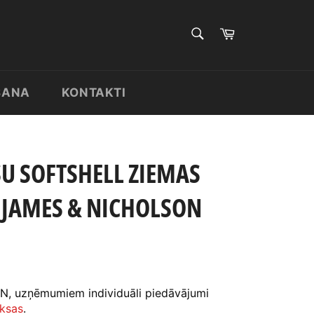
MEKLĒT
Pirkumu
grozs
Meklēt
ŠANA
KONTAKTI
ŠU SOFTSHELL ZIEMAS
 JAMES & NICHOLSON
N, uzņēmumiem individuāli piedāvājumi
ksas
.