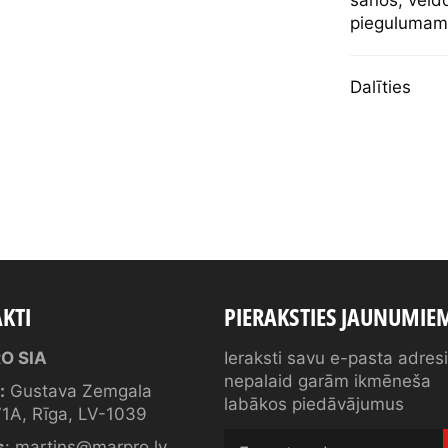
sānos, veid
piegulumam, 
Dalīties
KTI
PIERAKSTIES JAUNUMIE
O SIA
Ieraksti savu e-pasta adres
nepalaid garām ikmēneša
:
Gustava Zemgala
labākos piedāvājumus
1A, Rīga, LV-1039
s
:
martins@marpro.lv