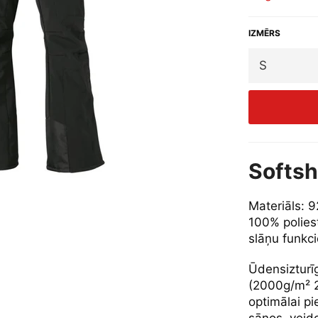
IZMĒRS
Softsh
Materiāls: 9
100% poliest
slāņu funkc
Ūdensizturī
(2000g/m² 2
optimālai pi