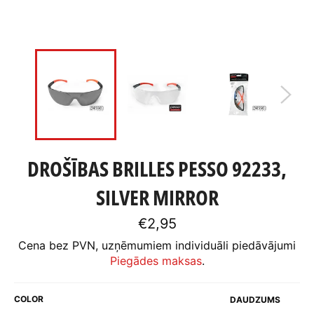
DROŠĪBAS BRILLES PESSO 92233,
SILVER MIRROR
Standarta
€2,95
cena
Cena bez PVN, uzņēmumiem individuāli piedāvājumi
Piegādes maksas
.
COLOR
DAUDZUMS