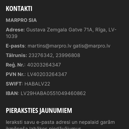
KONTAKTI
MARPRO SIA
Adrese:
Gustava Zemgala Gatve 71A, Rīga, LV-
1039
E-pasts
:
martins@marpro.lv
gatis@marpro.lv
Tālrunis:
23276342
,
23996808
Reģ. Nr.
: 40203264347
PVN Nr.
: LV40203264347
SWIFT
: HABALV22
IBAN
: LV29HABA0551049460862
PIERAKSTIES JAUNUMIEM
Ieraksti savu e-pasta adresi un nepalaid garām
ikmēneša labākos piedāvājumus