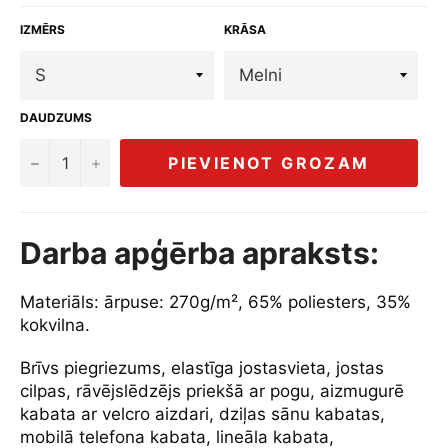
IZMĒRS
KRĀSA
DAUDZUMS
−
+
PIEVIENOT GROZAM
Darba apģērba apraksts:
Materiāls: ārpuse: 270g/m², 65% poliesters, 35%
kokvilna.
Brīvs piegriezums, elastīga jostasvieta, jostas
cilpas, rāvējslēdzējs priekšā ar pogu, aizmugurē
kabata ar velcro aizdari, dziļas sānu kabatas,
mobilā telefona kabata, lineāla kabata,