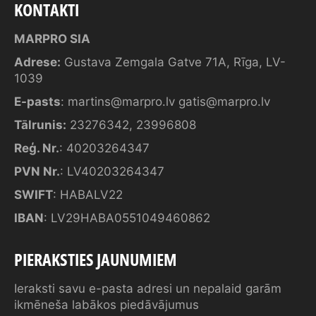
KONTAKTI
MARPRO SIA
Adrese:
Gustava Zemgala Gatve 71A, Rīga, LV-
1039
E-pasts
:
martins@marpro.lv
gatis@marpro.lv
Tālrunis:
23276342
,
23996808
Reģ. Nr.
: 40203264347
PVN Nr.
: LV40203264347
SWIFT
: HABALV22
IBAN
: LV29HABA0551049460862
PIERAKSTIES JAUNUMIEM
Ieraksti savu e-pasta adresi un nepalaid garām
ikmēneša labākos piedāvājumus