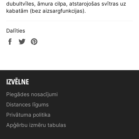
dubultvīles, āmura cilpa, atstarojošas svītras uz
kabatām (bez aizsargfunkcijas).
Dalīties
Share
Tweet
Pin
on
on
on
Facebook
Twitter
Pinterest
IZVĒLNE
Piegādes nosacījumi
Distances līgums
Privātuma politika
Apģērbu izmēru tabulas