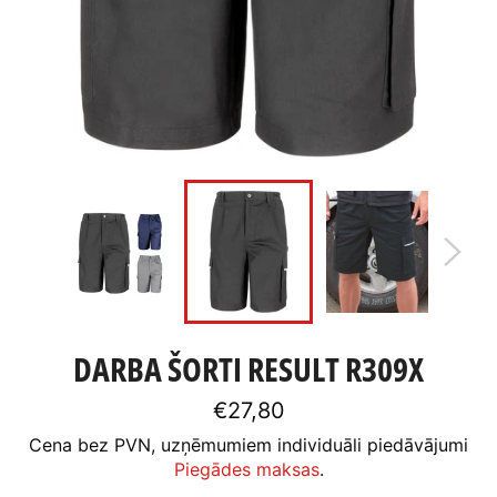
DARBA ŠORTI RESULT R309X
Standarta
€27,80
cena
Cena bez PVN, uzņēmumiem individuāli piedāvājumi
Piegādes maksas
.