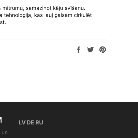
a mitrumu, samazinot kāju svīšanu.
a tehnoloģija, kas ļauj gaisam cirkulēt
st.
Share
Tweet
Pin
on
on
on
Facebook
Twitter
Pinterest
M
LV
DE
RU
i un