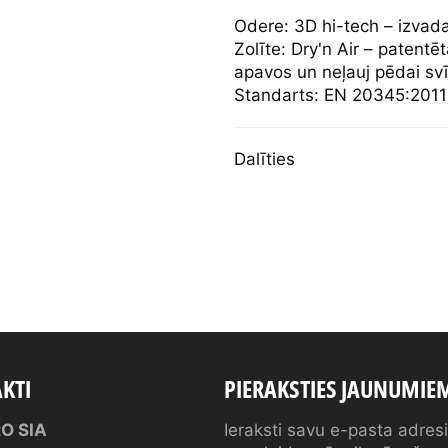
Odere: 3D hi-tech – izvad
Zolīte: Dry'n Air – patentēt
apavos un neļauj pēdai svī
Standarts: EN 20345:2011
Dalīties
KTI
PIERAKSTIES JAUNUMIE
O SIA
Ieraksti savu e-pasta adres