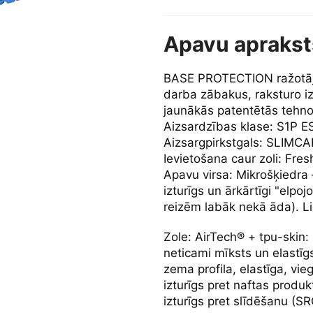
Apavu aprakst
BASE PROTECTION ražotāja
darba zābakus, raksturo iz
jaunākās patentētās tehno
Aizsardzības klase: S1P 
Aizsargpirkstgals: SLIMCAP
Ievietošana caur zoli: Fresh
Apavu virsa: Mikrošķiedra –
izturīgs un ārkārtīgi "elpoj
reizēm labāk nekā āda). Li
Zole: AirTech® + tpu-skin:
neticami mīksts un elastīg
zema profila, elastīga, vieg
izturīgs pret naftas produkt
izturīgs pret slīdēšanu (SR