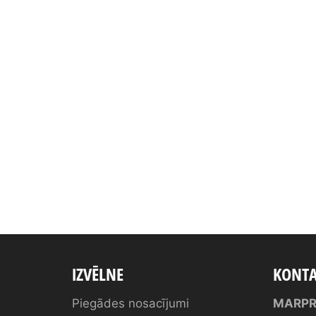
IZVĒLNE
KONTA
Piegādes nosacījumi
MARPR