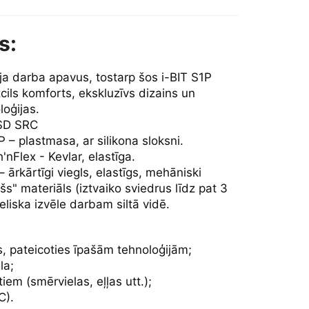
s:
 darba apavus, tostarp šos i-BIT S1P
cils komforts, ekskluzīvs dizains un
loģijas.
ESD SRC
 – plastmasa, ar silikona sloksni.
'nFlex - Kevlar, elastīga.
 ārkārtīgi viegls, elastīgs, mehāniski
ošs" materiāls (iztvaiko sviedrus līdz pat 3
eliska izvēle darbam siltā vidē.
s, pateicoties īpašām tehnoloģijām;
la;
iem (smērvielas, eļļas utt.);
C).