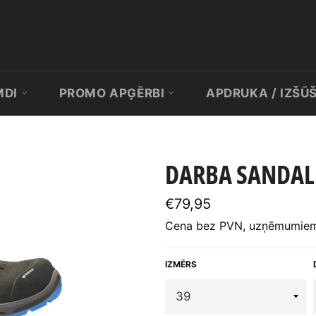
MDI
PROMO APĢĒRBI
APDRUKA / IZŠŪ
DARBA SANDALE
Standarta
€79,95
cena
Cena bez PVN, uzņēmumiem 
IZMĒRS