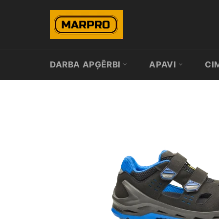
Skip
to
content
DARBA APĢĒRBI
APAVI
CI