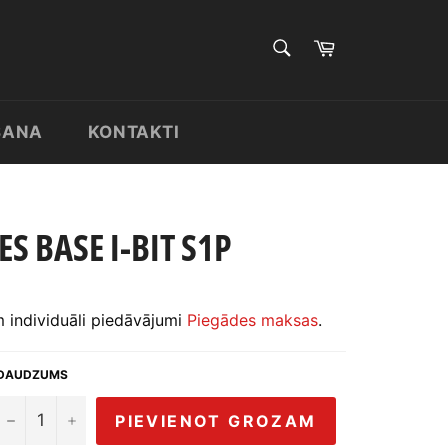
MEKLĒT
Pirkumu
grozs
Meklēt
ŠANA
KONTAKTI
S BASE I-BIT S1P
individuāli piedāvājumi
Piegādes maksas
.
DAUDZUMS
−
+
PIEVIENOT GROZAM