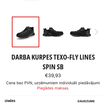
DARBA KURPES TEXO-FLY LINES
SPIN SB
Standarta
€39,93
cena
Cena bez PVN, uzņēmumiem individuāli piedāvājumi
Piegādes maksas
.
IZMĒRS
DAUDZUMS