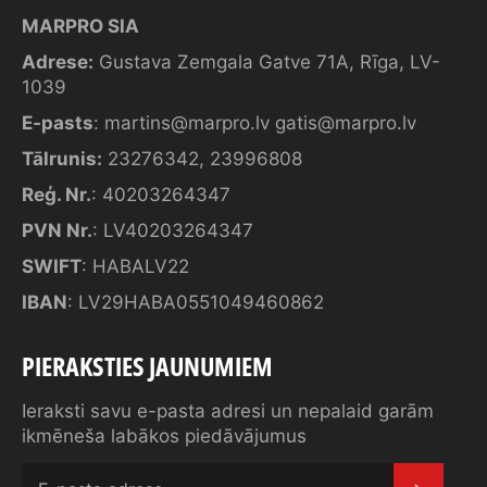
MARPRO SIA
Adrese:
Gustava Zemgala Gatve 71A, Rīga, LV-
1039
E-pasts
:
martins@marpro.lv
gatis@marpro.lv
Tālrunis:
23276342
,
23996808
Reģ. Nr.
: 40203264347
PVN Nr.
: LV40203264347
SWIFT
: HABALV22
IBAN
: LV29HABA0551049460862
PIERAKSTIES JAUNUMIEM
Ieraksti savu e-pasta adresi un nepalaid garām
ikmēneša labākos piedāvājumus