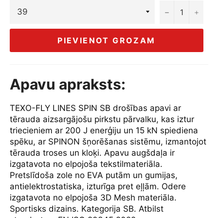
−
+
PIEVIENOT GROZAM
Apavu apraksts:
TEXO-FLY LINES SPIN SB drošības apavi ar
tērauda aizsargājošu pirkstu pārvalku, kas iztur
triecieniem ar 200 J enerģiju un 15 kN spiediena
spēku, ar SPINON šņorēšanas sistēmu, izmantojot
tērauda troses un kloķi. Apavu augšdaļa ir
izgatavota no elpojoša tekstilmateriāla.
Pretslīdoša zole no EVA putām un gumijas,
antielektrostatiska, izturīga pret eļļām. Odere
izgatavota no elpojoša 3D Mesh materiāla.
Sportisks dizains. Kategorija SB. Atbilst