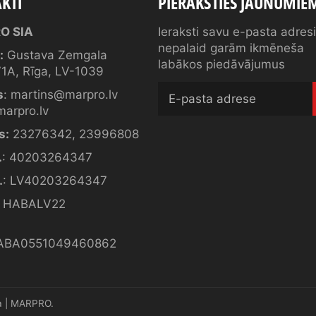
KTI
PIERAKSTIES JAUNUMIE
O SIA
Ieraksti savu e-pasta adres
nepalaid garām ikmēneša
:
Gustava Zemgala
labākos piedāvājumus
1A, Rīga, LV-1039
s
:
martins@marpro.lv
arpro.lv
s:
23276342
,
23996808
.
: 40203264347
.
: LV40203264347
: HABALV22
ABA0551049460862
ka | MARPRO
.