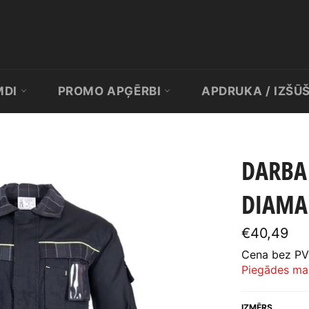
MDI
PROMO APĢĒRBI
APDRUKA / IZŠŪ
DARBA 
DIAMA
Standarta
€40,49
cena
Cena bez PV
Piegādes ma
IZMĒRS