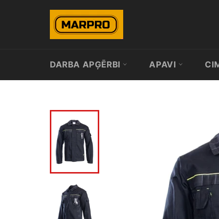
Skip
to
content
DARBA APĢĒRBI
APAVI
CI