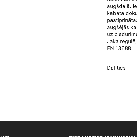
augšdaļā. Ie
kabata doku
pastiprināt
augšējās ka
uz piedurkn
Jaka regulē
EN 13688.
Dalīties