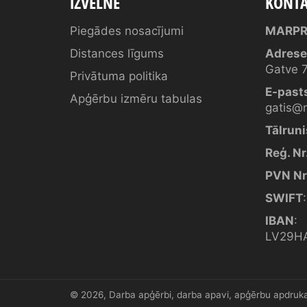
IZVĒLNE
KONTA
Piegādes nosacījumi
MARPR
Distances līgums
Adrese
Gatve 7
Privātuma politika
E-past
Apģērbu izmēru tabulas
gatis@m
Tālruni
Reģ. Nr
PVN Nr
SWIFT
IBAN
:
LV29H
© 2026,
Darba apģērbi, darba apavi, apģērbu apdru