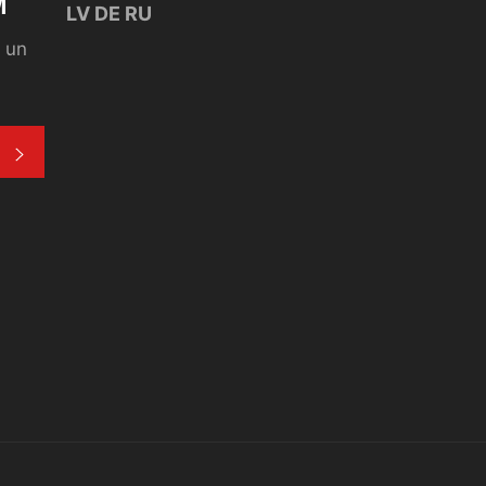
M
LV
DE
RU
i un
SAŅEMT PIEDĀVĀJUMU