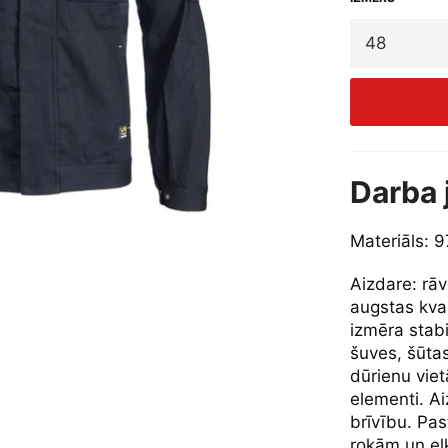
Darba 
Materiāls: 
Aizdare: rāv
augstas kval
izmēra stab
šuves, šūtas
dūrienu viet
elementi. Ai
brīvību. Pa
rokām un elk