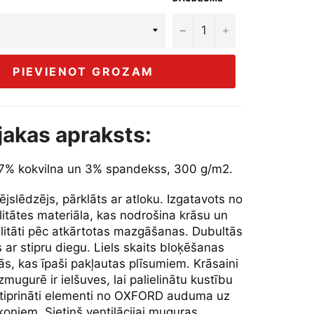
−
+
PIEVIENOT GROZAM
jakas apraksts:
97% kokvilna un 3% spandekss, 300 g/m2.
ējslēdzējs, pārklāts ar atloku. Izgatavots no
itātes materiāla, kas nodrošina krāsu un
ilitāti pēc atkārtotas mazgāšanas. Dubultās
 ar stipru diegu. Liels skaits bloķēšanas
ās, kas īpaši pakļautas plīsumiem. Krāsaini
zmugurē ir ielšuves, lai palielinātu kustību
stiprināti elementi no OXFORD auduma uz
oņiem. Sietiņš ventilācijai muguras