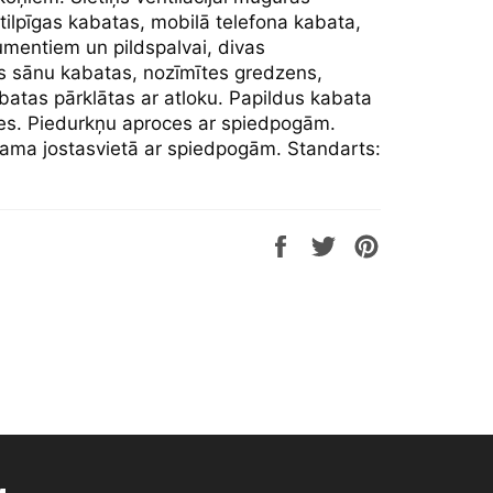
tilpīgas kabatas, mobilā telefona kabata,
mentiem un pildspalvai, divas
as sānu kabatas, nozīmītes gredzens,
batas pārklātas ar atloku. Papildus kabata
es. Piedurkņu aproces ar spiedpogām.
jama jostasvietā ar spiedpogām. Standarts:
Share
Tweet
Pin
on
on
on
Facebook
Twitter
Pinterest