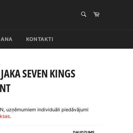
MEKLĒT
Pirkumu
grozs
Meklēt
ŠANA
KONTAKTI
JAKA SEVEN KINGS
NT
N, uzņēmumiem individuāli piedāvājumi
ksas
.
DAUDZUMS