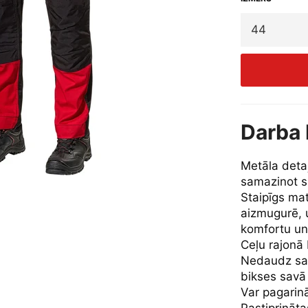
Darba 
Metāla detaļ
samazinot s
Staipīgs mat
aizmugurē, u
komfortu un
Ceļu rajonā 
Nedaudz saš
bikses savā 
Var pagarin