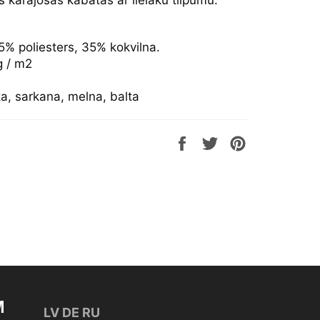
s karājošas kabatas ar lielāku tilpumu.
5% poliesters, 35% kokvilna.
g / m2
a, sarkana, melna, balta
Share
Tweet
Pin
on
on
on
Facebook
Twitter
Pinterest
M
LV
DE
RU