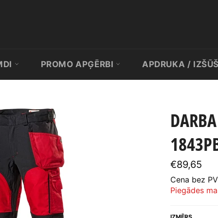
MDI
PROMO APĢĒRBI
APDRUKA / IZŠŪ
DARBA 
1843P
Standarta
€89,65
cena
Cena bez PV
Piegādes ma
IZMĒRS