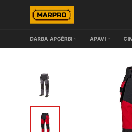
Skip
to
content
DARBA APĢĒRBI
APAVI
CI