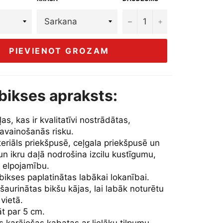
−
+
PIEVIENOT GROZAM
bikses apraksts:
as, kas ir kvalitatīvi nostrādātas,
avainošanās risku.
eriāls priekšpusē, ceļgala priekšpusē un
n ikru daļā nodrošina izcilu kustīgumu,
 elpojamību.
bikses paplatinātas labākai lokanībai.
aurinātas bikšu kājas, lai labāk noturētu
vietā.
āt par 5 cm.