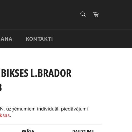
MEKLĒT
Pirkumu
grozs
Meklēt
ŠANA
KONTAKTI
BIKSES L.BRADOR
B
N, uzņēmumiem individuāli piedāvājumi
ksas
.
KRĀSA
DAUDZUMS