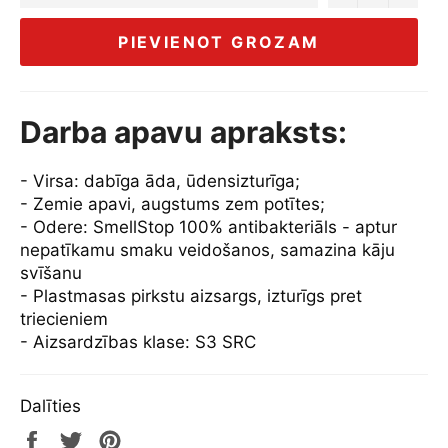
PIEVIENOT GROZAM
Darba apavu apraksts:
- Virsa: dabīga āda, ūdensizturīga;
- Zemie apavi, augstums zem potītes;
- Odere: SmellStop 100% antibakteriāls - aptur
nepatīkamu smaku veidošanos, samazina kāju
svīšanu
- Plastmasas pirkstu aizsargs, izturīgs pret
triecieniem
- Aizsardzības klase: S3 SRC
Dalīties
Share
Tweet
Pin