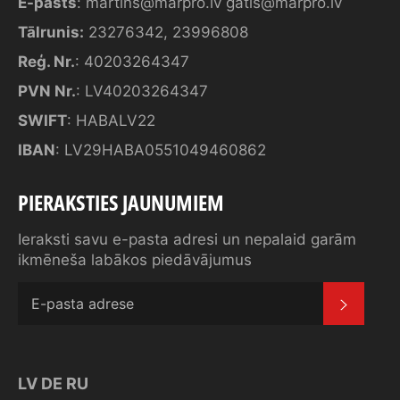
E-pasts
:
martins@marpro.lv
gatis@marpro.lv
Tālrunis:
23276342
,
23996808
Reģ. Nr.
: 40203264347
PVN Nr.
: LV40203264347
SWIFT
: HABALV22
IBAN
: LV29HABA0551049460862
PIERAKSTIES JAUNUMIEM
Ieraksti savu e-pasta adresi un nepalaid garām
ikmēneša labākos piedāvājumus
SAŅE
LV
DE
RU