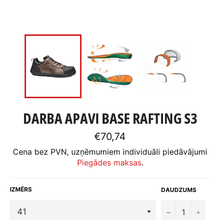
DARBA APAVI BASE RAFTING S3
Standarta
€70,74
cena
Cena bez PVN, uzņēmumiem individuāli piedāvājumi
Piegādes maksas
.
IZMĒRS
DAUDZUMS
−
+