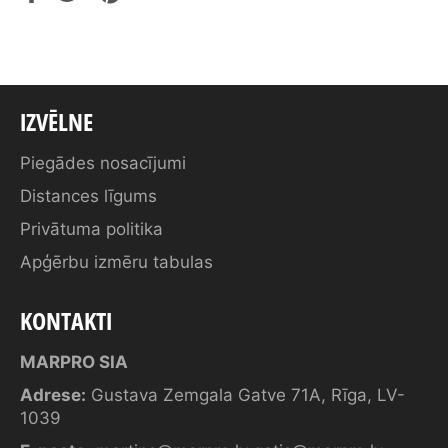
on
on
on
Facebook
Twitter
Pinterest
IZVĒLNE
Piegādes nosacījumi
Distances līgums
Privātuma politika
Apģērbu izmēru tabulas
KONTAKTI
MARPRO SIA
Adrese:
Gustava Zemgala Gatve 71A, Rīga, LV-
1039