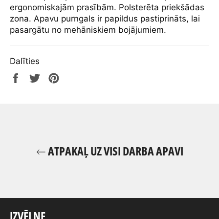
ergonomiskajām prasībām. Polsterēta priekšādas
zona. Apavu purngals ir papildus pastiprināts, lai
pasargātu no mehāniskiem bojājumiem.
Dalīties
Share
Tweet
Pin
on
on
on
Facebook
Twitter
Pinterest
ATPAKAĻ UZ VISI DARBA APAVI
IZVĒLNE