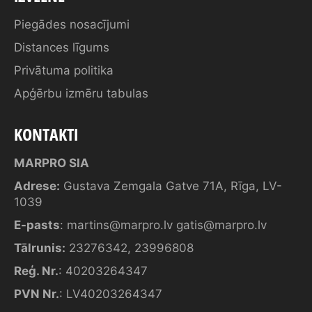
Piegādes nosacījumi
Distances līgums
Privātuma politika
Apģērbu izmēru tabulas
KONTAKTI
MARPRO SIA
Adrese:
Gustava Zemgala Gatve 71A, Rīga, LV-
1039
E-pasts
:
martins@marpro.lv
gatis@marpro.lv
Tālrunis:
23276342
,
23996808
Reģ. Nr.
: 40203264347
PVN Nr.
: LV40203264347