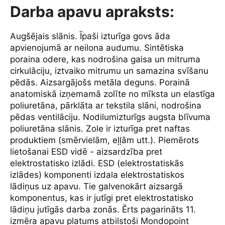
Darba apavu apraksts:
Augšējais slānis. Īpaši izturīga govs āda
apvienojumā ar neilona audumu. Sintētiska
poraina odere, kas nodrošina gaisa un mitruma
cirkulāciju, iztvaiko mitrumu un samazina svīšanu
pēdās. Aizsargājošs metāla deguns. Porainā
anatomiskā izņemamā zolīte no mīksta un elastīga
poliuretāna, pārklāta ar tekstila slāni, nodrošina
pēdas ventilāciju. Nodilumizturīgs augsta blīvuma
poliuretāna slānis. Zole ir izturīga pret naftas
produktiem (smērvielām, eļļām utt.). Piemērots
lietošanai ESD vidē - aizsardzība pret
elektrostatisko izlādi. ESD (elektrostatiskās
izlādes) komponenti izdala elektrostatiskos
lādiņus uz apavu. Tie galvenokārt aizsargā
komponentus, kas ir jutīgi pret elektrostatisko
lādiņu jutīgās darba zonās. Ērts pagarināts 11.
izmēra apavu platums atbilstoši Mondopoint